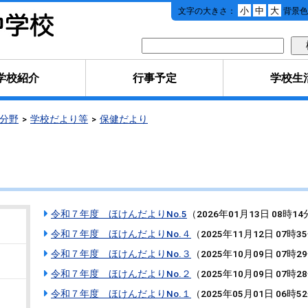
本
小
中
大
文字の大きさ：
背景色
文
へ
移
動
学校紹介
行事予定
学校生
分野
学校だより等
保健だより
令和７年度 ほけんだよりNo.5
（
2026年01月13日 08時14
令和７年度 ほけんだよりNo.４
（
2025年11月12日 07時3
令和７年度 ほけんだよりNo.３
（
2025年10月09日 07時2
令和７年度 ほけんだよりNo.２
（
2025年10月09日 07時2
令和７年度 ほけんだよりNo.１
（
2025年05月01日 06時5