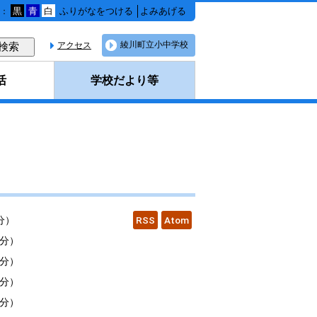
黒
青
白
ふりがなをつける
よみあげる
：
綾川町立小中学校
アクセス
活
学校だより等
分
）
RSS
Atom
5分
）
9分
）
8分
）
2分
）