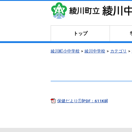
トップ
綾川町小中学校
綾川中学校
カテゴリ
保健だより①[PDF：611KB]