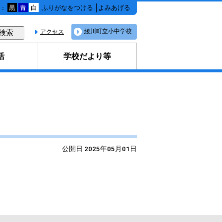
黒
青
白
ふりがなをつける
よみあげる
：
綾川町立小中学校
アクセス
活
学校だより等
公開日 2025年05月01日