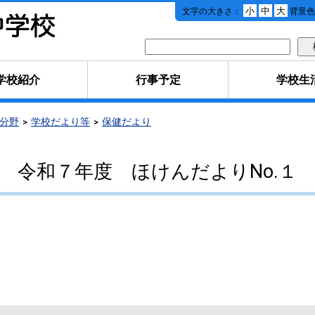
本
小
中
大
文字の大きさ：
背景色
文
へ
移
動
学校紹介
行事予定
学校生
分野
学校だより等
保健だより
令和７年度 ほけんだよりNo.１