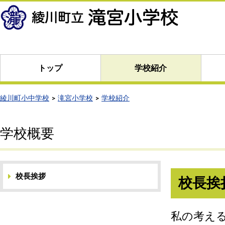
本
文
へ
移
動
トップ
学校紹介
綾川町小中学校
滝宮小学校
学校紹介
学校概要
校長挨拶
校長挨
私の考え