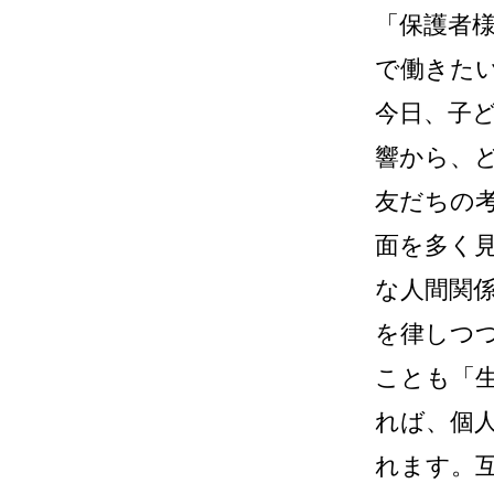
「保護者
で働きた
今日、子
響から、
友だちの
面を多く
な人間関
を律しつ
ことも「
れば、個
れます。