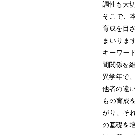
調性も大
そこで、
育成を目
まいりま
キーワー
間関係を
異学年で
他者の違
もの育成
がり、そ
の基礎を