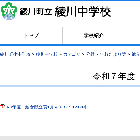
トップ
学校紹介
綾川町小中学校
綾川中学校
カテゴリ
分野
学校だより等
献
令和７年度
R7年度 給食献立表1月号[PDF：323KB]