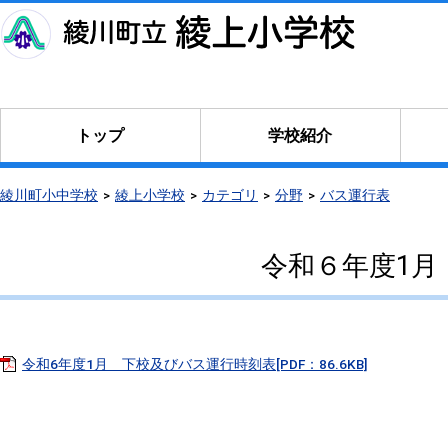
本
文
へ
移
動
トップ
学校紹介
綾川町小中学校
綾上小学校
カテゴリ
分野
バス運行表
令和６年度1月
令和6年度1月 下校及びバス運行時刻表[PDF：86.6KB]