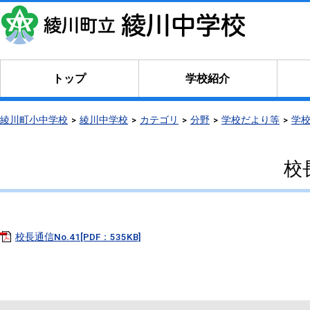
トップ
学校紹介
綾川町小中学校
綾川中学校
カテゴリ
分野
学校だより等
学
校
校長通信No.41[PDF：535KB]