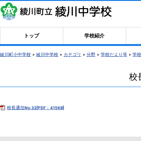
トップ
学校紹介
綾川町小中学校
綾川中学校
カテゴリ
分野
学校だより等
学
校
校長通信No.32[PDF：415KB]